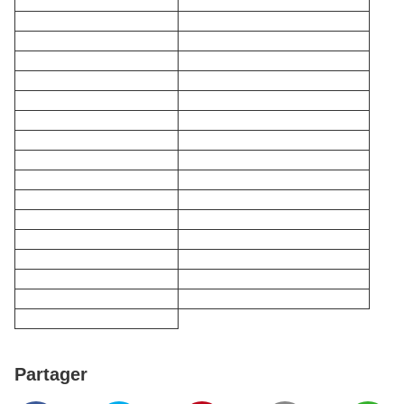
taille-crayons
taille-crayons
tapis de souris
tapis de souris
tasse
tasses
thermomètre
thermomètres
thermos
thermos
tire-bouchon
tire-bouchons
tirelire
tirelires
torche dynamo
torches dynamo
torche frontale
torches frontale
trombone
trombones
trousse
trousses
trousse de toilette
trousses de toilette
vaisselle
vaisselles
vase
vases
ventilateur
ventilateurs
vide-poche
vide-poches
webcam
Partager